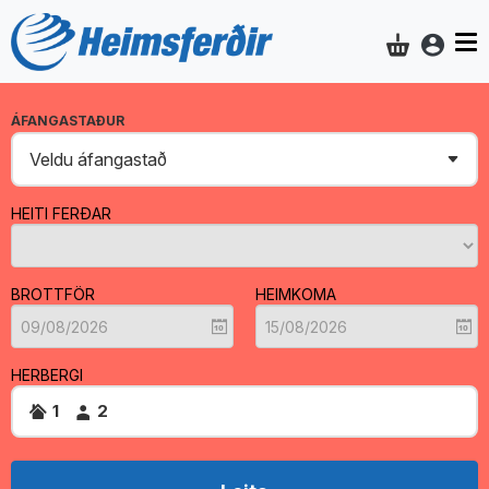
Aðgan
Innkaupakar
ÁFANGASTAÐUR
HEITI FERÐAR
BROTTFÖR
HEIMKOMA
HERBERGI
1
2