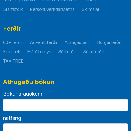
Starfsfólk
Persónuverndarstefna
Skilmálar
Þessi
hlekkur
mun
Ferðir
opnast
60+ ferðir
Aðventuferðir
Áfangastaðir
Borgarferðir
í
nýjum
Flugsæti
Frá Akureyri
Sérferðir
Sólarferðir
glugga
TAX FREE
Athugaðu bókun
Bókunarauðkenni
netfang