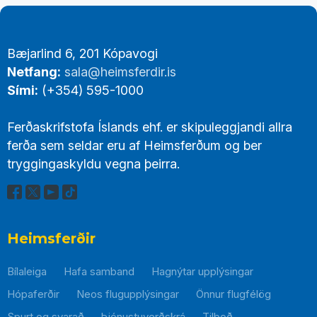
Footer
Bæjarlind 6, 201 Kópavogi
Links
Netfang:
sala@heimsferdir.is
Sími:
(+354) 595-1000
Ferðaskrifstofa Íslands ehf. er skipuleggjandi allra
ferða sem seldar eru af Heimsferðum og ber
tryggingaskyldu vegna þeirra.
Heimsferðir
Bílaleiga
Hafa samband
Hagnýtar upplýsingar
Hópaferðir
Neos flugupplýsingar
Önnur flugfélög
Spurt og svarað
Þjónustuverðskrá
Tilboð