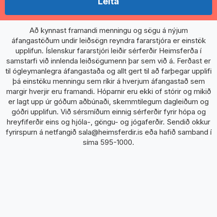
Leita
Að kynnast framandi menningu og sögu á nýjum
áfangastöðum undir leiðsögn reyndra fararstjóra er einstök
upplifun. Íslenskur fararstjóri leiðir sérferðir Heimsferða í
samstarfi við innlenda leiðsögumenn þar sem við á. Ferðast er
til ógleymanlegra áfangastaða og allt gert til að farþegar upplifi
þá einstöku menningu sem ríkir á hverjum áfangastað sem
margir hverjir eru framandi. Hóparnir eru ekki of stórir og mikið
er lagt upp úr góðum aðbúnaði, skemmtilegum dagleiðum og
góðri upplifun. Við sérsmíðum einnig sérferðir fyrir hópa og
hreyfiferðir eins og hjóla-, göngu- og jógaferðir. Sendið okkur
fyrirspurn á netfangið sala@heimsferdir.is eða hafið samband í
síma 595-1000.