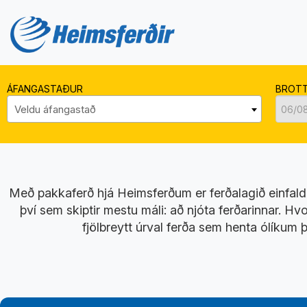
ÁFANGASTAÐUR
BROT
Veldu áfangastað
Með pakkaferð hjá Heimsferðum er ferðalagið einfaldar
því sem skiptir mestu máli: að njóta ferðarinnar. H
fjölbreytt úrval ferða sem henta ólíkum 