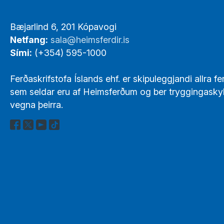
Footer
Bæjarlind 6, 201 Kópavogi
Links
Netfang:
sala@heimsferdir.is
Sími:
(+354) 595-1000
Ferðaskrifstofa Íslands ehf. er skipuleggjandi allra fe
sem seldar eru af Heimsferðum og ber tryggingasky
vegna þeirra.