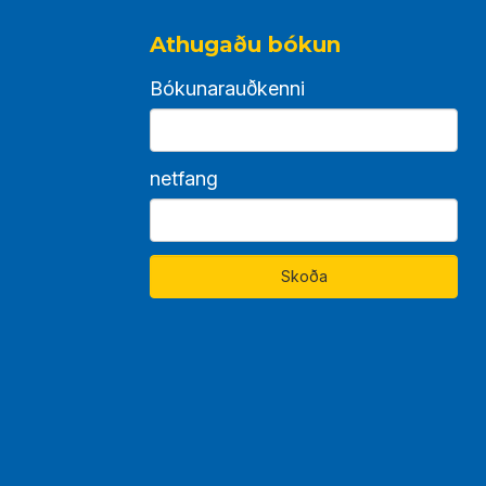
Athugaðu bókun
Bókunarauðkenni
netfang
Skoða