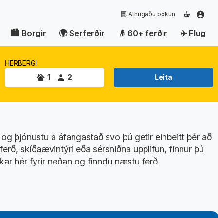
Athugaðu bókun
Borgir
Serferðir
60+ ferðir
Flug
HERBERGI
1
2
Leita
 og þjónustu á áfangastað svo þú getir einbeitt þér að
erð, skíðaævintýri eða sérsniðna upplifun, finnur þú
kar hér fyrir neðan og finndu næstu ferð.