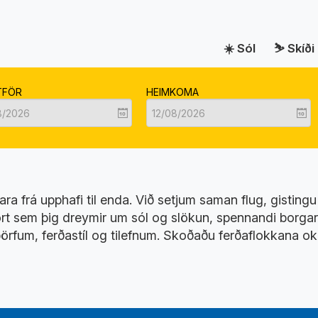
Sól
Skíði
TFÖR
HEIMKOMA
a frá upphafi til enda. Við setjum saman flug, gistingu
vort sem þig dreymir um sól og slökun, spennandi borgarf
þörfum, ferðastíl og tilefnum. Skoðaðu ferðaflokkana ok