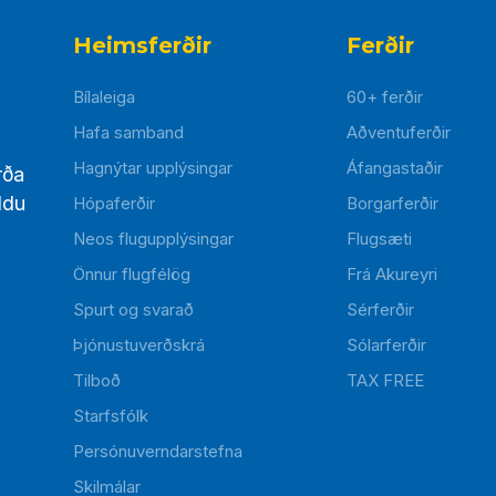
Heimsferðir
Ferðir
Bílaleiga
60+ ferðir
Hafa samband
Aðventuferðir
Hagnýtar upplýsingar
Áfangastaðir
rða
ldu
Hópaferðir
Borgarferðir
Neos flugupplýsingar
Flugsæti
Önnur flugfélög
Frá Akureyri
Spurt og svarað
Sérferðir
Þjónustuverðskrá
Sólarferðir
Tilboð
TAX FREE
Starfsfólk
Persónuverndarstefna
Skilmálar