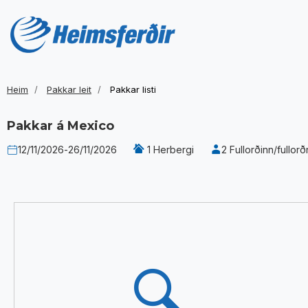
Heim
Pakkar leit
Pakkar listi
Pakkar á
Mexico
12/11/2026
-
26/11/2026
1 Herbergi
2 Fullorðinn/fullorð
Niðurstöður
(preassembled
not
found
in
/i18n/i18n.tags.is.js)