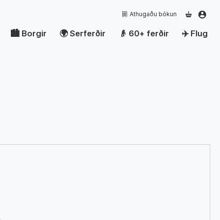
Athugaðu bókun
Borgir
Serferðir
60+ ferðir
Flug