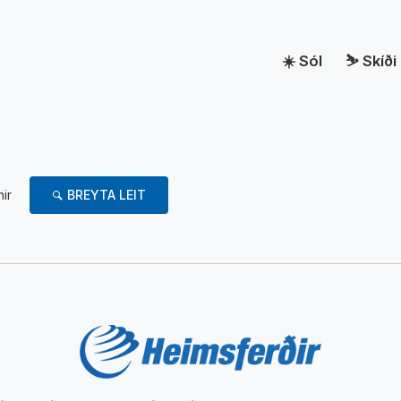
Sól
Skíði
nir
BREYTA LEIT