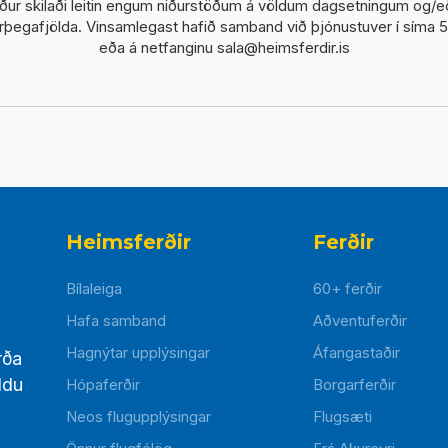
iður skilaði leitin engum niðurstöðum á völdum dagsetningum og/eð
arþegafjölda. Vinsamlegast hafið samband við þjónustuver í síma
eða á netfanginu sala@heimsferdir.is
Heimsferðir
Ferðir
Bílaleiga
60+ ferðir
Hafa samband
Aðventuferðir
Hagnýtar upplýsingar
Áfangastaðir
rða
ldu
Hópaferðir
Borgarferðir
Neos flugupplýsingar
Flugsæti