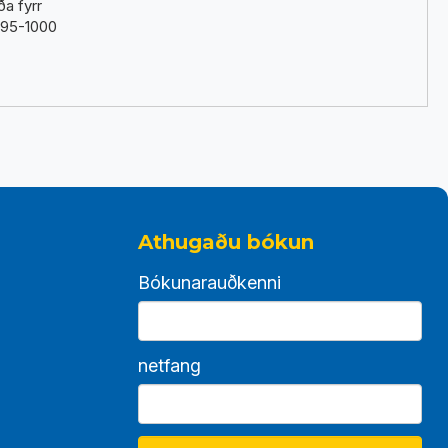
a fyrr
 595-1000
Athugaðu bókun
Bókunarauðkenni
netfang