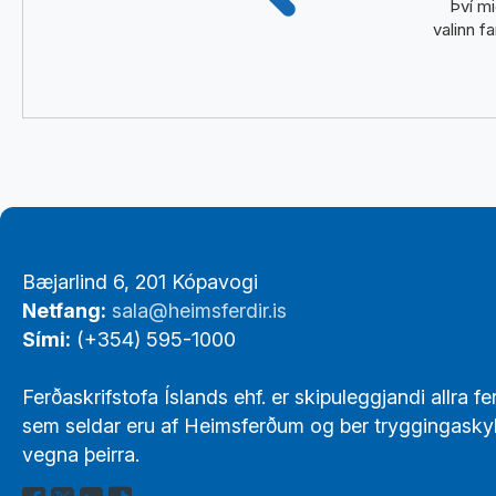
Því m
valinn f
Footer
Bæjarlind 6, 201 Kópavogi
Links
Netfang:
sala@heimsferdir.is
Sími:
(+354) 595-1000
Ferðaskrifstofa Íslands ehf. er skipuleggjandi allra fe
sem seldar eru af Heimsferðum og ber tryggingasky
vegna þeirra.