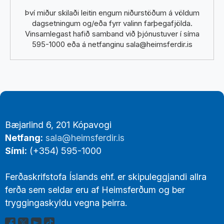
Því miður skilaði leitin engum niðurstöðum á völdum
dagsetningum og/eða fyrr valinn farþegafjölda.
Vinsamlegast hafið samband við þjónustuver í síma
595-1000 eða á netfanginu sala@heimsferdir.is
Footer
Bæjarlind 6, 201 Kópavogi
Links
Netfang:
sala@heimsferdir.is
Sími:
(+354) 595-1000
Ferðaskrifstofa Íslands ehf. er skipuleggjandi allra
ferða sem seldar eru af Heimsferðum og ber
tryggingaskyldu vegna þeirra.