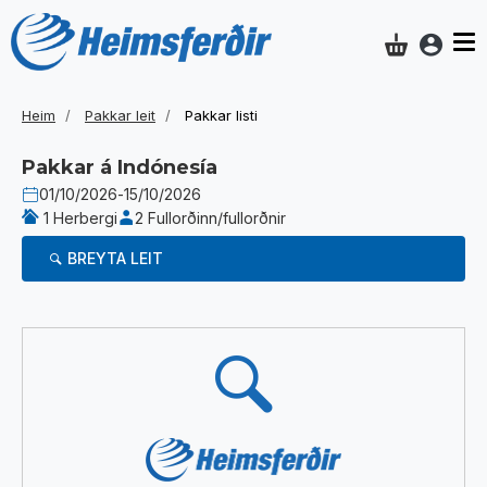
Aðgan
Innkaupakar
Heim
Pakkar leit
Pakkar listi
Pakkar á
Indónesía
01/10/2026
-
15/10/2026
1 Herbergi
2 Fullorðinn/fullorðnir
BREYTA LEIT
Niðurstöður
(preassembled
not
found
in
/i18n/i18n.tags.is.js)