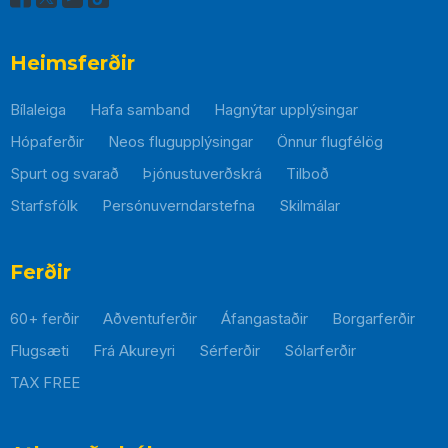
Heimsferðir
Bílaleiga
Hafa samband
Hagnýtar upplýsingar
Hópaferðir
Neos flugupplýsingar
Önnur flugfélög
Spurt og svarað
Þjónustuverðskrá
Tilboð
Starfsfólk
Persónuverndarstefna
Skilmálar
Þessi
hlekkur
mun
Ferðir
opnast
60+ ferðir
Aðventuferðir
Áfangastaðir
Borgarferðir
í
nýjum
Flugsæti
Frá Akureyri
Sérferðir
Sólarferðir
glugga
TAX FREE