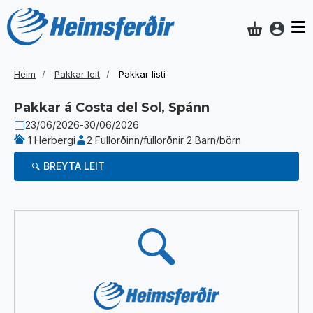
Aðgan
Innkaupakar
Heim
Pakkar leit
Pakkar listi
Pakkar á
Costa del Sol, Spánn
23/06/2026
-
30/06/2026
1 Herbergi
2 Fullorðinn/fullorðnir 2 Barn/börn
BREYTA LEIT
Niðurstöður