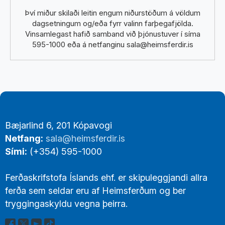
Því miður skilaði leitin engum niðurstöðum á völdum
dagsetningum og/eða fyrr valinn farþegafjölda.
Vinsamlegast hafið samband við þjónustuver í síma
595-1000 eða á netfanginu sala@heimsferdir.is
Footer
Bæjarlind 6, 201 Kópavogi
Links
Netfang:
sala@heimsferdir.is
Sími:
(+354) 595-1000
Ferðaskrifstofa Íslands ehf. er skipuleggjandi allra
ferða sem seldar eru af Heimsferðum og ber
tryggingaskyldu vegna þeirra.