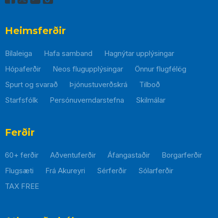
Heimsferðir
Bílaleiga
Hafa samband
Hagnýtar upplýsingar
Hópaferðir
Neos flugupplýsingar
Önnur flugfélög
Spurt og svarað
Þjónustuverðskrá
Tilboð
Starfsfólk
Persónuverndarstefna
Skilmálar
Þessi
hlekkur
mun
Ferðir
opnast
60+ ferðir
Aðventuferðir
Áfangastaðir
Borgarferðir
í
nýjum
Flugsæti
Frá Akureyri
Sérferðir
Sólarferðir
glugga
TAX FREE