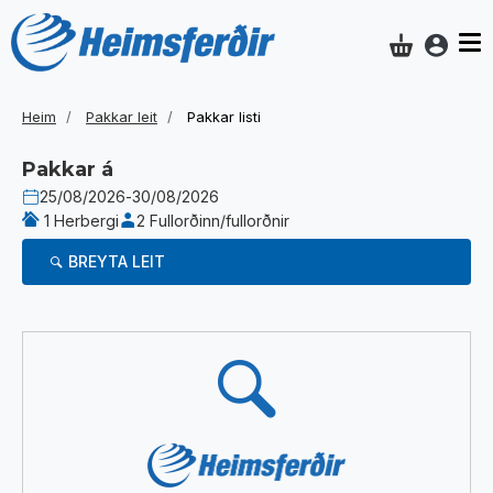
Aðgan
Innkaupakar
Heim
Pakkar leit
Pakkar listi
Pakkar á
25/08/2026
-
30/08/2026
1 Herbergi
2 Fullorðinn/fullorðnir
BREYTA LEIT
Niðurstöður