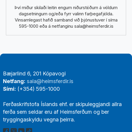
Því miður skilaði leitin engum niðurstöðum á völdum
dagsetningum og/eða fyrr valinn farþegafjölda.
Vinsamlegast hafið samband við þjónustuver í síma
595-1000 eða á netfanginu sala@heimsferdir.is
Footer
Bæjarlind 6, 201 Kópavogi
Links
Netfang:
sala@heimsferdir.is
Sími:
(+354) 595-1000
Ferðaskrifstofa Íslands ehf. er skipuleggjandi allra
ferða sem seldar eru af Heimsferðum og ber
tryggingaskyldu vegna þeirra.