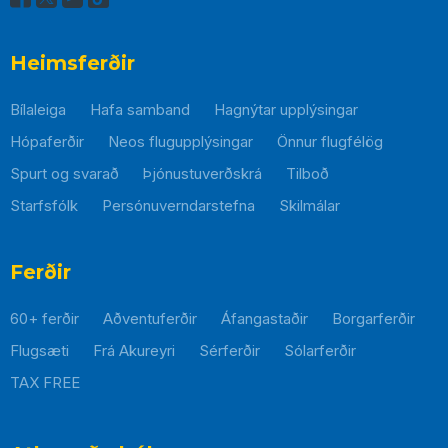
Heimsferðir
Bílaleiga
Hafa samband
Hagnýtar upplýsingar
Hópaferðir
Neos flugupplýsingar
Önnur flugfélög
Spurt og svarað
Þjónustuverðskrá
Tilboð
Starfsfólk
Persónuverndarstefna
Skilmálar
Þessi
hlekkur
mun
Ferðir
opnast
60+ ferðir
Aðventuferðir
Áfangastaðir
Borgarferðir
í
nýjum
Flugsæti
Frá Akureyri
Sérferðir
Sólarferðir
glugga
TAX FREE