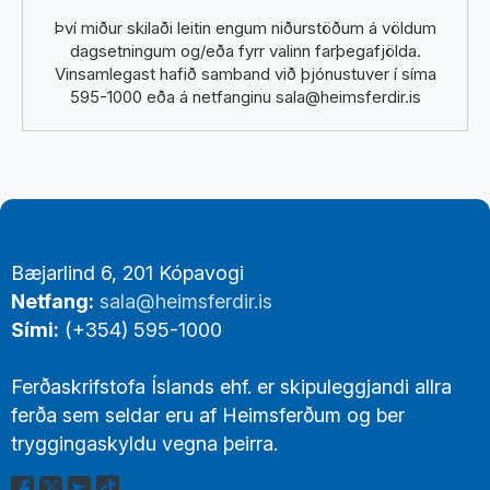
Því miður skilaði leitin engum niðurstöðum á völdum
dagsetningum og/eða fyrr valinn farþegafjölda.
Vinsamlegast hafið samband við þjónustuver í síma
595-1000 eða á netfanginu sala@heimsferdir.is
Footer
Bæjarlind 6, 201 Kópavogi
Links
Netfang:
sala@heimsferdir.is
Sími:
(+354) 595-1000
Ferðaskrifstofa Íslands ehf. er skipuleggjandi allra
ferða sem seldar eru af Heimsferðum og ber
tryggingaskyldu vegna þeirra.