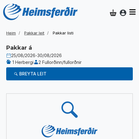
Aðgan
Innkaupakar
Heim
Pakkar leit
Pakkar listi
Pakkar á
25/08/2026
-
30/08/2026
1 Herbergi
2 Fullorðinn/fullorðnir
BREYTA LEIT
Niðurstöður