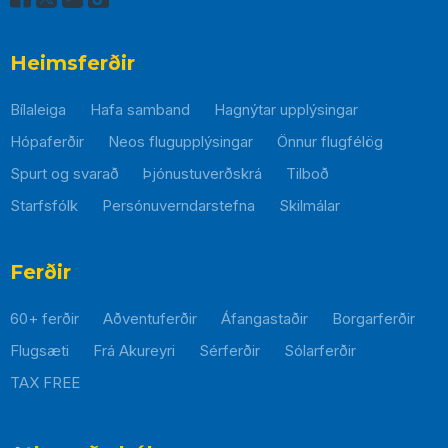
Heimsferðir
Bílaleiga
Hafa samband
Hagnýtar upplýsingar
Hópaferðir
Neos flugupplýsingar
Önnur flugfélög
Spurt og svarað
Þjónustuverðskrá
Tilboð
Starfsfólk
Persónuverndarstefna
Skilmálar
Þessi
hlekkur
mun
Ferðir
opnast
60+ ferðir
Aðventuferðir
Áfangastaðir
Borgarferðir
í
nýjum
Flugsæti
Frá Akureyri
Sérferðir
Sólarferðir
glugga
TAX FREE