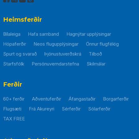
Heimsferðir
Bílaleiga
Hafa samband
Hagnýtar upplýsingar
Hópaferðir
Neos flugupplýsingar
Önnur flugfélög
Spurt og svarað
Þjónustuverðskrá
Tilboð
Starfsfólk
Persónuverndarstefna
Skilmálar
Þessi
hlekkur
mun
Ferðir
opnast
60+ ferðir
Aðventuferðir
Áfangastaðir
Borgarferðir
í
nýjum
Flugsæti
Frá Akureyri
Sérferðir
Sólarferðir
glugga
TAX FREE