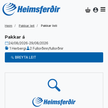
Aðgan
Innkaupakar
Heim
Pakkar leit
Pakkar listi
Pakkar á
24/08/2026
-
29/08/2026
1 Herbergi
2 Fullorðinn/fullorðnir
BREYTA LEIT
Niðurstöður