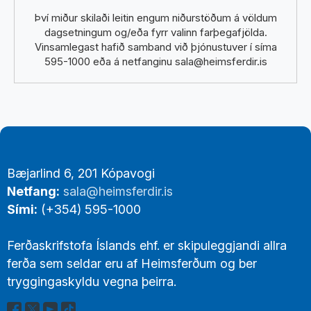
Því miður skilaði leitin engum niðurstöðum á völdum
dagsetningum og/eða fyrr valinn farþegafjölda.
Vinsamlegast hafið samband við þjónustuver í síma
595-1000 eða á netfanginu sala@heimsferdir.is
Footer
Bæjarlind 6, 201 Kópavogi
Links
Netfang:
sala@heimsferdir.is
Sími:
(+354) 595-1000
Ferðaskrifstofa Íslands ehf. er skipuleggjandi allra
ferða sem seldar eru af Heimsferðum og ber
tryggingaskyldu vegna þeirra.