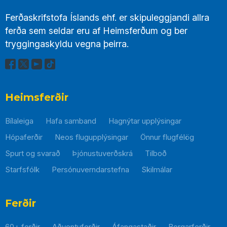
Ferðaskrifstofa Íslands ehf. er skipuleggjandi allra
ferða sem seldar eru af Heimsferðum og ber
tryggingaskyldu vegna þeirra.
Heimsferðir
Bílaleiga
Hafa samband
Hagnýtar upplýsingar
Hópaferðir
Neos flugupplýsingar
Önnur flugfélög
Spurt og svarað
Þjónustuverðskrá
Tilboð
Starfsfólk
Persónuverndarstefna
Skilmálar
Þessi
hlekkur
mun
Ferðir
opnast
60+ ferðir
Aðventuferðir
Áfangastaðir
Borgarferðir