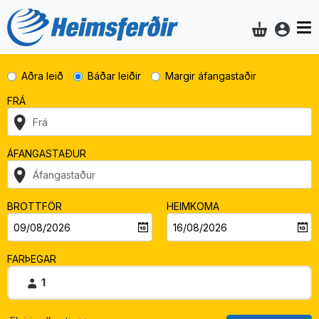
Aðgan
Innkaupakar
Aðra leið
Báðar leiðir
Margir áfangastaðir
FRÁ
Frá
ÁFANGASTAÐUR
Áfangastaður
BROTTFÖR
HEIMKOMA
FARÞEGAR
1