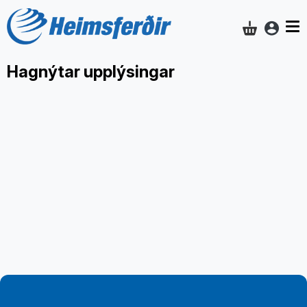
Aðgan
Innkaupakar
Hagnýtar upplýsingar