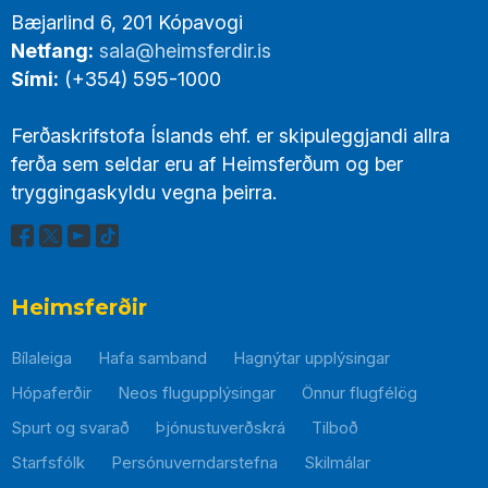
Footer
Bæjarlind 6, 201 Kópavogi
Links
Netfang:
sala@heimsferdir.is
Sími:
(+354) 595-1000
Ferðaskrifstofa Íslands ehf. er skipuleggjandi allra
ferða sem seldar eru af Heimsferðum og ber
tryggingaskyldu vegna þeirra.
Heimsferðir
Bílaleiga
Hafa samband
Hagnýtar upplýsingar
Hópaferðir
Neos flugupplýsingar
Önnur flugfélög
Spurt og svarað
Þjónustuverðskrá
Tilboð
Starfsfólk
Persónuverndarstefna
Skilmálar
Þessi