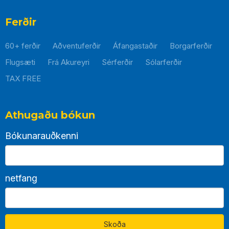
hlekkur
mun
Ferðir
opnast
60+ ferðir
Aðventuferðir
Áfangastaðir
Borgarferðir
í
nýjum
Flugsæti
Frá Akureyri
Sérferðir
Sólarferðir
glugga
TAX FREE
Athugaðu bókun
Bókunarauðkenni
netfang
Skoða